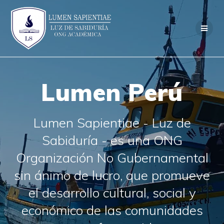
Skip
to
content
Lumen Perú
Lumen Sapientiae - Luz de
Sabiduría - es una ONG
Organización No Gubernamental
sin ánimo de lucro, que promueve
el desarrollo cultural, social y
económico de las comunidades