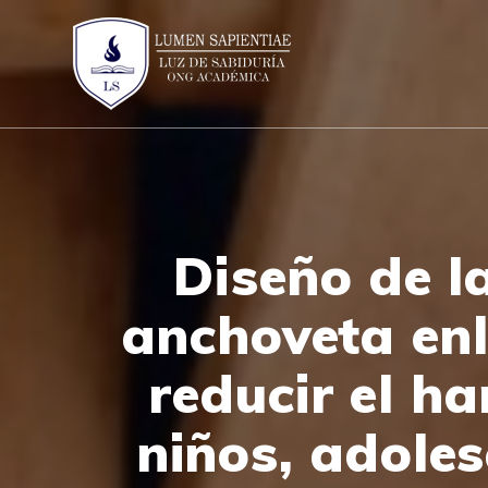
Skip
to
content
Diseño de l
anchoveta en
reducir el ha
niños, adole