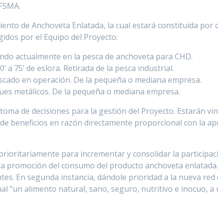
 FSMA.
ento de Anchoveta Enlatada, la cual estará constituida por 
gidos por el Equipo del Proyecto:
ando actualmente en la pesca de anchoveta para CHD.
 a 75’ de eslora. Retirada de la pesca industrial.
escado en operación. De la pequeña o mediana empresa.
ques metálicos. De la pequeña o mediana empresa.
 toma de decisiones para la gestión del Proyecto. Estarán v
 de beneficios en razón directamente proporcional con la ap
prioritariamente para incrementar y consolidar la participac
la promoción del consumo del producto anchoveta enlatada. E
ntes. En segunda instancia, dándole prioridad a la nueva red 
l “un alimento natural, sano, seguro, nutritivo e inocuo, a