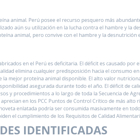
eína animal. Perú posee el recurso pesquero más abundante
ado aún su utilización en la lucha contra el hambre y la de
oteína animal, pero convive con el hambre y la desnutrición 
abricados en el Perú es deficitaria. El déficit es causado po
e calidad elimina cualquier predisposición hacia el consumo e
a mejor proteína animal disponible. El alto valor nutricion
sponibilidad asegurada durante todo el año. El déficit de cal
sos y procedimientos a lo largo de toda la Secuencia de Agr
precian en los PCC Puntos de Control Crítico de más alto rie
oveta enlatada podría ser consumida masivamente en todos l
den el cumplimiento de los Requisitos de Calidad Alimentari
ES IDENTIFICADAS